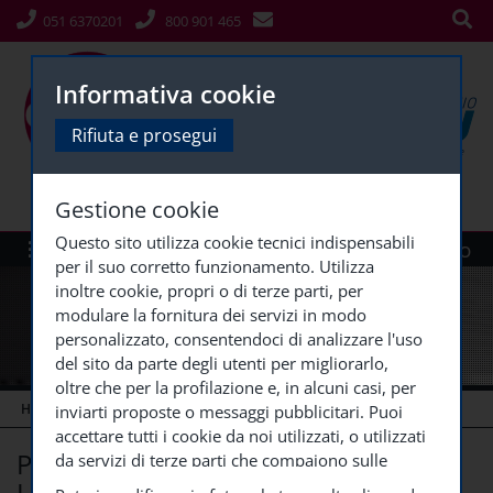
051 6370201
800 901 465
Informativa cookie
Rifiuta e prosegui
Gestione cookie
Questo sito utilizza cookie tecnici indispensabili
Menù
Siti Gruppo
per il suo corretto funzionamento. Utilizza
inoltre cookie, propri o di terze parti, per
modulare la fornitura dei servizi in modo
personalizzato, consentendoci di analizzare l'uso
del sito da parte degli utenti per migliorarlo,
oltre che per la profilazione e, in alcuni casi, per
HOME
CORSI ECM
CORSI ECM CONCLUSI
PREVENZIONE E
...
inviarti proposte o messaggi pubblicitari. Puoi
accettare tutti i cookie da noi utilizzati, o utilizzati
PREVENZIONE E GESTIONE DELLE
da servizi di terze parti che compaiono sulle
pagine di questo sito, premendo il pulsante
LESIONI DA PRESSIONE