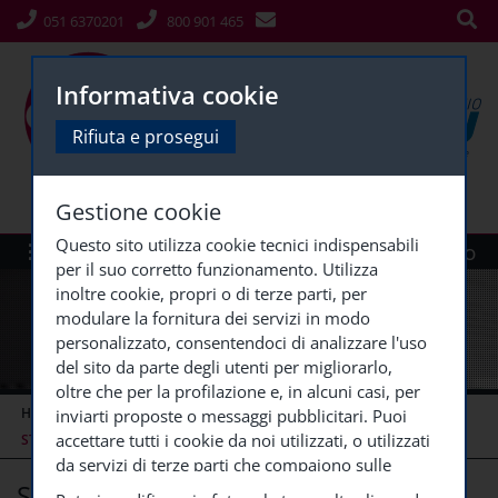
051 6370201
800 901 465
Informativa cookie
Rifiuta e prosegui
Gestione cookie
Questo sito utilizza cookie tecnici indispensabili
Menù
Siti Gruppo
per il suo corretto funzionamento. Utilizza
inoltre cookie, propri o di terze parti, per
modulare la fornitura dei servizi in modo
personalizzato, consentendoci di analizzare l'uso
del sito da parte degli utenti per migliorarlo,
oltre che per la profilazione e, in alcuni casi, per
HOME
CORSI ECM (COPY)
CORSI ECM CONCLUSI
inviarti proposte o messaggi pubblicitari. Puoi
accettare tutti i cookie da noi utilizzati, o utilizzati
STRUMENTI PER
...
da servizi di terze parti che compaiono sulle
Strumenti per sviluppare la
pagine di questo sito, premendo il pulsante