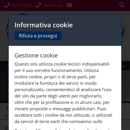
051 6370201
800 901 465
Informativa cookie
Rifiuta e prosegui
Gestione cookie
Questo sito utilizza cookie tecnici indispensabili
Menù
Siti Gruppo
per il suo corretto funzionamento. Utilizza
inoltre cookie, propri o di terze parti, per
modulare la fornitura dei servizi in modo
personalizzato, consentendoci di analizzare l'uso
del sito da parte degli utenti per migliorarlo,
oltre che per la profilazione e, in alcuni casi, per
HOME
CORSI ECM (COPY)
CORSI ECM CONCLUSI
inviarti proposte o messaggi pubblicitari. Puoi
accettare tutti i cookie da noi utilizzati, o utilizzati
SAPER STARE CON
...
da servizi di terze parti che compaiono sulle
Saper stare con persone in lutto
pagine di questo sito, premendo il pulsante