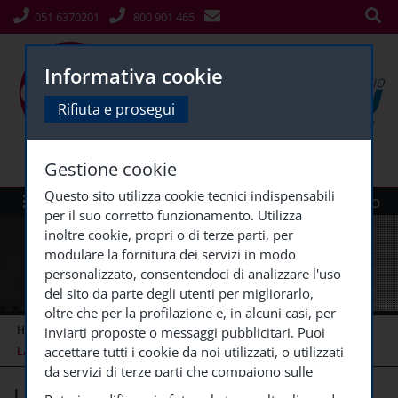
051 6370201
800 901 465
Informativa cookie
Rifiuta e prosegui
Gestione cookie
Questo sito utilizza cookie tecnici indispensabili
Menù
Siti Gruppo
per il suo corretto funzionamento. Utilizza
inoltre cookie, propri o di terze parti, per
modulare la fornitura dei servizi in modo
personalizzato, consentendoci di analizzare l'uso
del sito da parte degli utenti per migliorarlo,
oltre che per la profilazione e, in alcuni casi, per
HOME
CORSI ECM (COPY)
CORSI ECM CONCLUSI
inviarti proposte o messaggi pubblicitari. Puoi
accettare tutti i cookie da noi utilizzati, o utilizzati
LA GESTIONE DELLA
...
da servizi di terze parti che compaiono sulle
La gestione della contenzione nelle
pagine di questo sito, premendo il pulsante