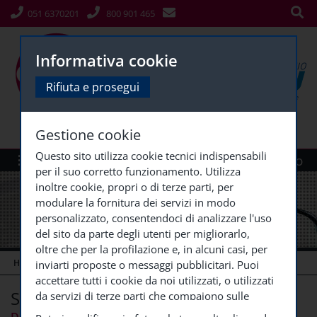
051 6370201
800 901 465
Informativa cookie
Rifiuta e prosegui
Gestione cookie
Questo sito utilizza cookie tecnici indispensabili
Menù
Siti Gruppo
per il suo corretto funzionamento. Utilizza
inoltre cookie, propri o di terze parti, per
modulare la fornitura dei servizi in modo
personalizzato, consentendoci di analizzare l'uso
del sito da parte degli utenti per migliorarlo,
oltre che per la profilazione e, in alcuni casi, per
HOME
NEWS FORMAZIONE
SEGRETERIA DI STUDIO
...
inviarti proposte o messaggi pubblicitari. Puoi
accettare tutti i cookie da noi utilizzati, o utilizzati
Segreteria di studio medico
da servizi di terze parti che compaiono sulle
pagine di questo sito, premendo il pulsante