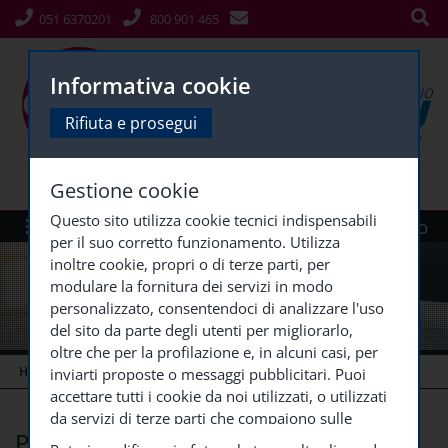
051 6370201
800 901 465
Informativa cookie
Rifiuta e prosegui
Gestione cookie
Questo sito utilizza cookie tecnici indispensabili
Menù
Siti Gruppo
per il suo corretto funzionamento. Utilizza
inoltre cookie, propri o di terze parti, per
modulare la fornitura dei servizi in modo
personalizzato, consentendoci di analizzare l'uso
del sito da parte degli utenti per migliorarlo,
oltre che per la profilazione e, in alcuni casi, per
HOME
CHI SIAMO
POLITICA PER LA
...
inviarti proposte o messaggi pubblicitari. Puoi
accettare tutti i cookie da noi utilizzati, o utilizzati
da servizi di terze parti che compaiono sulle
Politica per la qualità
pagine di questo sito, premendo il pulsante